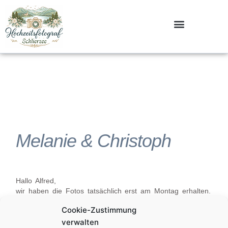
Zum
Inhalt
springen
Melanie & Christoph
Hallo Alfred,
wir haben die Fotos tatsächlich erst am Montag erhalten.
Sie sind sehr schön geworden! Dankeschön!
Cookie-Zustimmung
Schöne Grüße aus Passau
verwalten