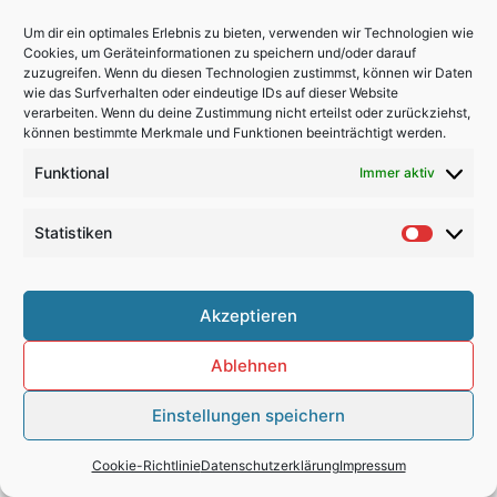
Um dir ein optimales Erlebnis zu bieten, verwenden wir Technologien wie
Zurück
N
VORIGER
NÄCHSTER
Cookies, um Geräteinformationen zu speichern und/oder darauf
zuzugreifen. Wenn du diesen Technologien zustimmst, können wir Daten
Andreas & Frank
Susanne & Michael
wie das Surfverhalten oder eindeutige IDs auf dieser Website
verarbeiten. Wenn du deine Zustimmung nicht erteilst oder zurückziehst,
können bestimmte Merkmale und Funktionen beeinträchtigt werden.
Impressum
Funktional
Immer aktiv
Datenschutzerklärung
Cookie-Richtlinie (EU)
Statistiken
Statisti
Suchen
Akzeptieren
Telefon: +49 (0) 1603301725
Ablehnen
Einstellungen speichern
Copyright © 2026 Hochzeitsfotograf Schliersee |
ERSTELLT & GEWARTET->
DerSchmidt
Cookie-Richtlinie
Datenschutzerklärung
Impressum