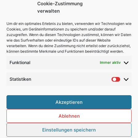
Cookie-Zustimmung
Herzlichen Dank dafür!
verwalten
Beste Grüße aus Düsseldorf und bis bald
Um dir ein optimales Erlebnis zu bieten, verwenden wir Technologien wie
Cookies, um Geräteinformationen zu speichern und/oder darauf
Zurück
N
VORIGER
NÄCHSTER
zuzugreifen. Wenn du diesen Technologien zustimmst, können wir Daten
wie das Surfverhalten oder eindeutige IDs auf dieser Website
Conny & Klaus
Melanie & Christoph
verarbeiten. Wenn du deine Zustimmung nicht erteilst oder zurückziehst,
können bestimmte Merkmale und Funktionen beeinträchtigt werden.
Impressum
Funktional
Immer aktiv
Datenschutzerklärung
Cookie-Richtlinie (EU)
Statistiken
Statisti
Suchen
Akzeptieren
Telefon: +49 (0) 1603301725
Ablehnen
Einstellungen speichern
Copyright © 2026 Hochzeitsfotograf Schliersee |