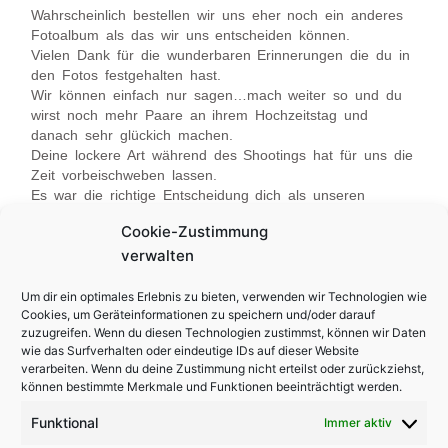
Wahrscheinlich bestellen wir uns eher noch ein anderes
Fotoalbum als das wir uns entscheiden können.
Vielen Dank für die wunderbaren Erinnerungen die du in
den Fotos festgehalten hast.
Wir können einfach nur sagen…mach weiter so und du
wirst noch mehr Paare an ihrem Hochzeitstag und
danach sehr glückich machen.
Deine lockere Art während des Shootings hat für uns die
Zeit vorbeischweben lassen.
Es war die richtige Entscheidung dich als unseren
Fotograf auszuwählen.
Cookie-Zustimmung
Herzlichen Dank für alles und liebe Grüße an deine
verwalten
Frau.
Um dir ein optimales Erlebnis zu bieten, verwenden wir Technologien wie
Cookies, um Geräteinformationen zu speichern und/oder darauf
Zurück
N
VORIGER
NÄCHSTER
zuzugreifen. Wenn du diesen Technologien zustimmst, können wir Daten
wie das Surfverhalten oder eindeutige IDs auf dieser Website
Yasemin und Xavier
Steffi & Simon
verarbeiten. Wenn du deine Zustimmung nicht erteilst oder zurückziehst,
können bestimmte Merkmale und Funktionen beeinträchtigt werden.
Impressum
Funktional
Immer aktiv
Datenschutzerklärung