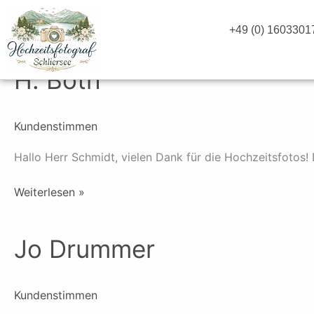
Zum
Inhalt
+49 (0) 1603301
springen
H. Both
H.
Both
Kundenstimmen
Hallo Herr Schmidt, vielen Dank für die Hochzeitsfotos
Weiterlesen »
Jo Drummer
Jo
Drummer
Kundenstimmen