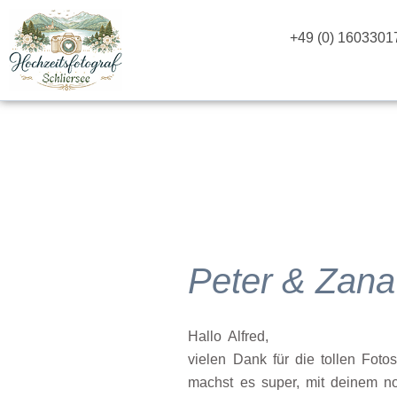
Zum
Inhalt
+49 (0) 1603301
springen
Peter & Zana
Hallo Alfred,
vielen Dank für die tollen Fot
machst es super, mit deinem n