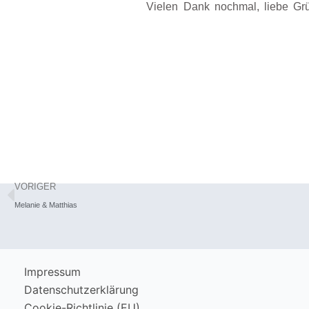
Vielen Dank nochmal, liebe G
Zurück
VORIGER
Melanie & Matthias
Impressum
Datenschutzerklärung
Cookie-Richtlinie (EU)