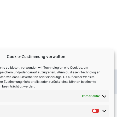
Cookie-Zustimmung verwalten
ebnis zu bieten, verwenden wir Technologien wie Cookies, um
N
NÄCHSTER
speichern und/oder darauf zuzugreifen. Wenn du diesen Technologien
ten wie das Surfverhalten oder eindeutige IDs auf dieser Website
Annette & Toni
ne Zustimmung nicht erteilst oder zurückziehst, können bestimmte
 beeinträchtigt werden.
Immer aktiv
Suchen
Statistik