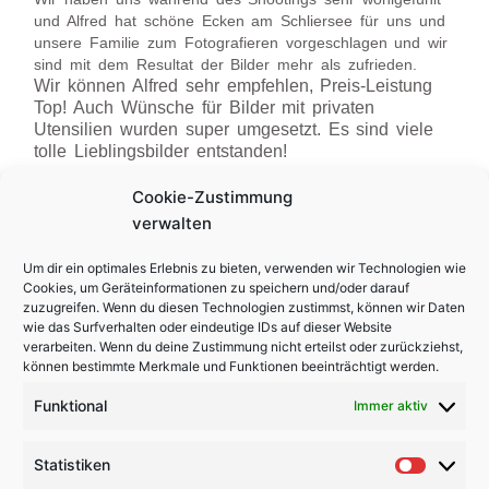
und Alfred hat schöne Ecken am Schliersee für uns und
unsere Familie zum Fotografieren vorgeschlagen und wir
sind mit dem Resultat der Bilder mehr als zufrieden.
Wir können Alfred sehr empfehlen, Preis-Leistung
Top! Auch Wünsche für Bilder mit privaten
Utensilien wurden super umgesetzt. Es sind viele
tolle Lieblingsbilder entstanden!
Cookie-Zustimmung
Herzlichen Dank und alles Liebe für deine Zukunft
verwalten
senden Martin und Carolin.
Um dir ein optimales Erlebnis zu bieten, verwenden wir Technologien wie
Cookies, um Geräteinformationen zu speichern und/oder darauf
Zurück
N
VORIGER
NÄCHSTER
zuzugreifen. Wenn du diesen Technologien zustimmst, können wir Daten
wie das Surfverhalten oder eindeutige IDs auf dieser Website
Nadine & Stefan
Josephine & Andreas
verarbeiten. Wenn du deine Zustimmung nicht erteilst oder zurückziehst,
können bestimmte Merkmale und Funktionen beeinträchtigt werden.
Impressum
Funktional
Immer aktiv
Datenschutzerklärung
Cookie-Richtlinie (EU)
Statistiken
Statisti